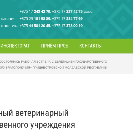
+375 17
243 42 79
, +375 17
227 42 75
факс
спытания
+375 29
101 98 89
, +375 17
284 77 69
агностика
+375 44
581 20 45
, +375 17
378 00 19
ИНСПЕКТОРАТ
ПРИЁМ ПРОБ
КОНТАКТЫ
СОСТОЯЛАСЬ РАБОЧАЯ ВСТРЕЧА С ДЕЛЕГАЦИЕЙ ГОСУДАРСТВЕННОГО
ОГО БЛАГОПОЛУЧИЯ» ПРИДНЕСТРОВСКОЙ МОЛДАВСКОЙ РЕСПУБЛИКИ
нный ветеринарный
твенного учреждения