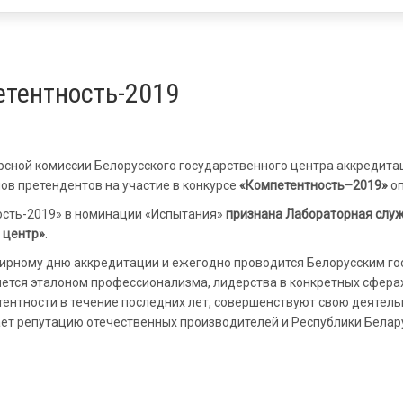
етентность-2019
рсной комиссии Белорусского государственного центра аккредитац
ов претендентов на участие в конкурсе
«Компетентность–2019»
оп
сть-2019» в номинации «Испытания»
признана Лабораторная слу
 центр»
.
мирному дню аккредитации и ежегодно проводится Белорусским г
ется эталоном профессионализма, лидерства в конкретных сферах у
ентности в течение последних лет, совершенствуют свою деятел
ет репутацию отечественных производителей и Республики Белару