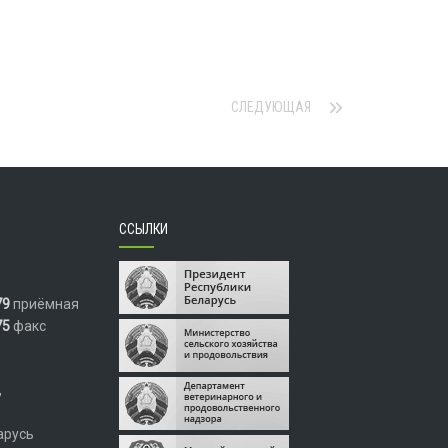
СЛЕДУЮЩАЯ
ССЫЛКИ
79
приёмная
75
факс
,
арусь