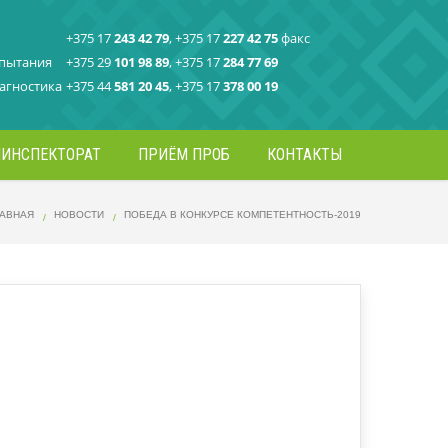
+375 17
243 42 79
, +375 17
227 42 75
факс
спытания
+375 29
101 98 89
, +375 17
284 77 69
агностика
+375 44
581 20 45
, +375 17
378 00 19
ИНСПЕКТОРАТ
ПРИЁМ ПРОБ
КОНТАКТЫ
ЛАВНАЯ
НОВОСТИ
ПОБЕДА В КОНКУРСЕ КОМПЕТЕНТНОСТЬ-2019