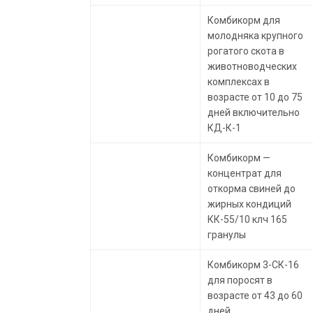
Комбикорм для
молодняка крупного
рогатого скота в
животноводческих
комплексах в
возрасте от 10 до 75
дней включительно
КД-К-1
Комбикорм —
концентрат для
откорма свиней до
жирных кондиций
КК-55/10 клч 165
гранулы
Комбикорм 3-СК-16
для поросят в
возрасте от 43 до 60
дней