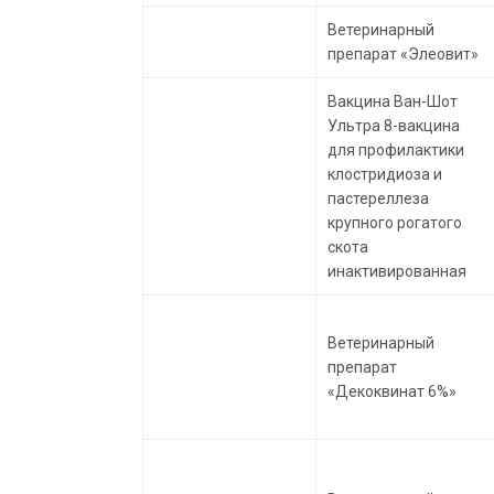
Ветеринарный
препарат «Элеовит»
Вакцина Ван-Шот
Ультра 8-вакцина
для профилактики
клостридиоза и
пастереллеза
крупного рогатого
скота
инактивированная
Ветеринарный
препарат
«Декоквинат 6%»