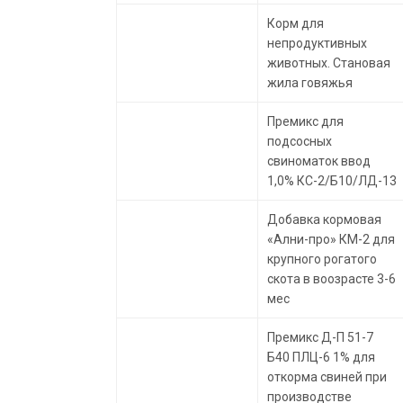
Корм для
непродуктивных
животных. Становая
жила говяжья
Премикс для
подсосных
свиноматок ввод
1,0% КС-2/Б10/ЛД-13
Добавка кормовая
«Ални-про» КМ-2 для
крупного рогатого
скота в воозрасте 3-6
мес
Премикс Д-П 51-7
Б40 ПЛЦ-6 1% для
откорма свиней при
производстве