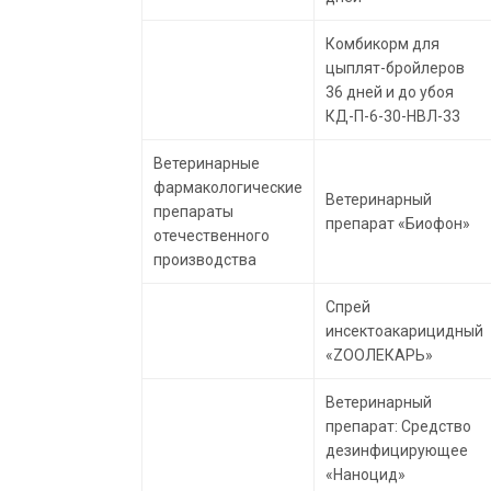
Комбикорм для
цыплят-бройлеров
36 дней и до убоя
КД-П-6-30-НВЛ-33
Ветеринарные
фармакологические
Ветеринарный
препараты
препарат «Биофон»
отечественного
производства
Спрей
инсектоакарицидный
«ZOOЛЕКАРЬ»
Ветеринарный
препарат: Средство
дезинфицирующее
«Наноцид»