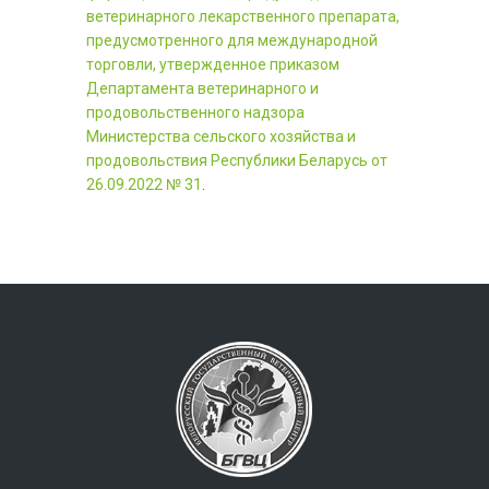
ветеринарного лекарственного препарата,
предусмотренного для международной
торговли, утвержденное приказом
Департамента ветеринарного и
продовольственного надзора
Министерства сельского хозяйства и
продовольствия Республики Беларусь от
26.09.2022 № 31
.