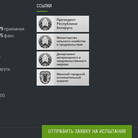
ССЫЛКИ
79
приёмная
75
факс
,
арусь
.00
ОТПРАВИТЬ ЗАЯВКУ НА ИСПЫТАНИЯ